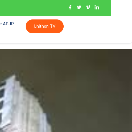
re APJP
Unithon TV