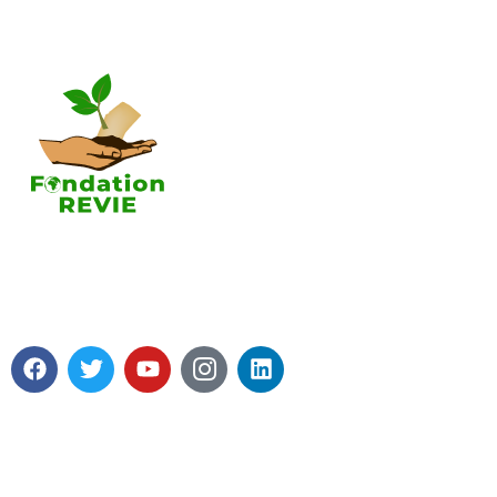
A propos 
Tous les pro
Nos axes d
contributio
A propos de
La Fondation REVIE accompagne
Soutenir la
avec un résultat recherché de 5 000
Fondation R
PME en 05 ans avec 250 000 Emplois
Mot du prés
générés.