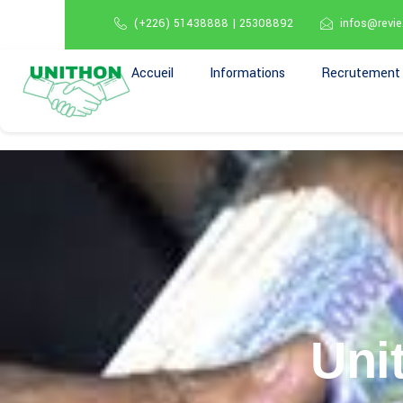
(+226) 51438888 | 25308892
infos@revie
Accueil
Informations
Recrutement
Uni