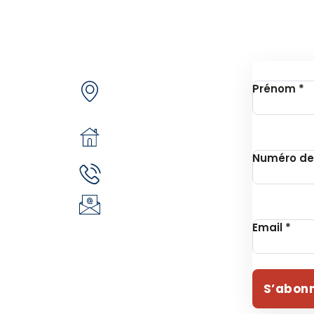
de nous
Contactez-nous
Inscrip
Secteur 49 (ex.
jets
Prénom
*
secteur 30), route de
e
pô
n
05 BP 6439
 Unithon
Ouagadougou 05
Numéro de
(+226) 51 43 88 88
EVIE
(+226) 25 30 88 92
ident
infos@revie.social
Email
*
S’abon