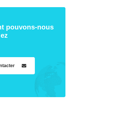
t pouvons-nous
dez
ntacter