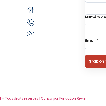
pô
n
05 BP 6439
 Unithon
Ouagadougou 05
Numéro de
(+226) 51 43 88 88
EVIE
(+226) 25 30 88 92
ident
infos@revie.social
Email
*
S’abon
 – Tous droits réservés | Conçu par Fondation Revie