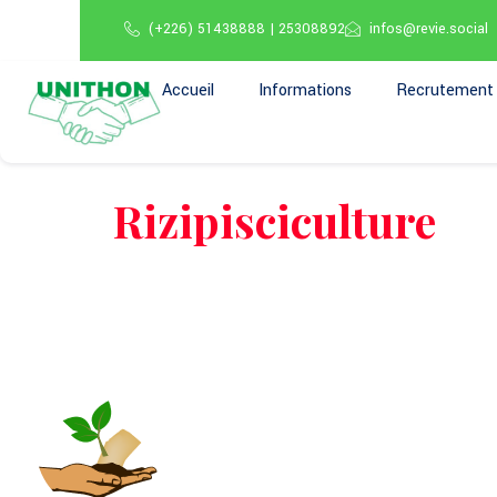
(+226) 51438888 | 25308892
infos@revie.social
Accueil
Informations
Recrutement
Rizipisciculture
A propos 
Tous les pro
Nos axes d