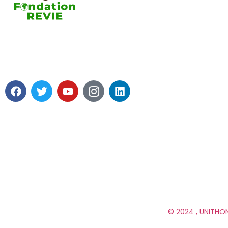
contributio
A propos de
La Fondation REVIE accompagne
Soutenir la
avec un résultat recherché de 5 000
Fondation R
PME en 05 ans avec 250 000 Emplois
Mot du prés
générés.
© 2024 , UNITHON