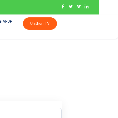
re APJP
Unithon TV
tion à la Newsletter