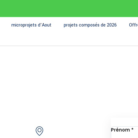
microprojets d’Aout
projets composés de 2026
Off
de nous
Contactez-nous
Inscrip
Secteur 49 (ex.
jets
Prénom
*
secteur 30), route de
e