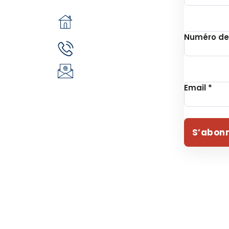
pô
n
05 BP 6439
 Unithon
Ouagadougou 05
Numéro de
(+226) 51 43 88 88
EVIE
(+226) 25 30 88 92
ident
infos@revie.social
Email
*
S’abon
 – Tous droits réservés | Conçu par Fondation Revie