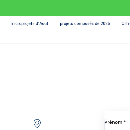
microprojets d’Aout
projets composés de 2026
Off
de nous
Contactez-nous
Inscrip
Secteur 49 (ex.
jets
Prénom
*
secteur 30), route de
e