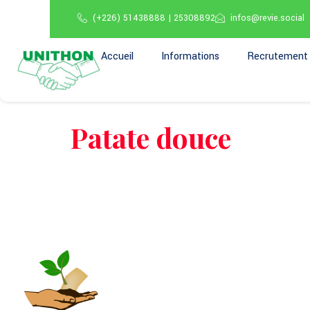
(+226) 51438888 | 25308892
infos@revie.social
Accueil
Informations
Recrutement
Patate douce
A propos 
Tous les pro
Nos axes d