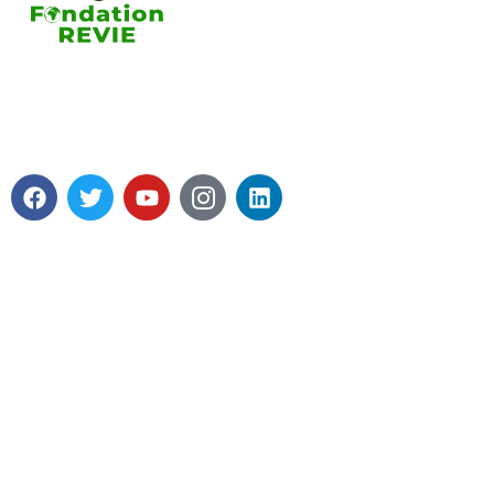
contributio
A propos de
La Fondation REVIE accompagne
Soutenir la
avec un résultat recherché de 5 000
Fondation R
PME en 05 ans avec 250 000 Emplois
Mot du prés
générés.
© 2024 , UNITHON