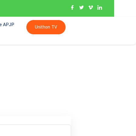
re APJP
Unithon TV
tion à la Newsletter