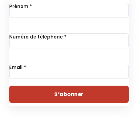
Prénom
*
Numéro de téléphone
*
Email
*
S’abonner
© 2024 , UNITHON – Tous droits réservés | Conçu par
Fondation Revie