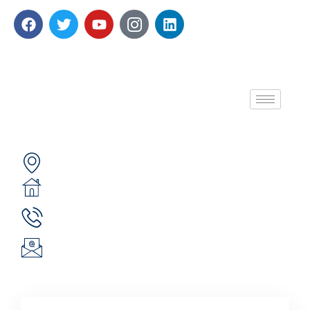
A propos de nous
Contactez-nous
Secteur 49 (ex. secteur 30), route de pô
05 BP 6439 Ouagadougou 05
(+226) 51 43 88 88
(+226) 25 30 88 92
infos@revie.social
Inscription à la Newsletter