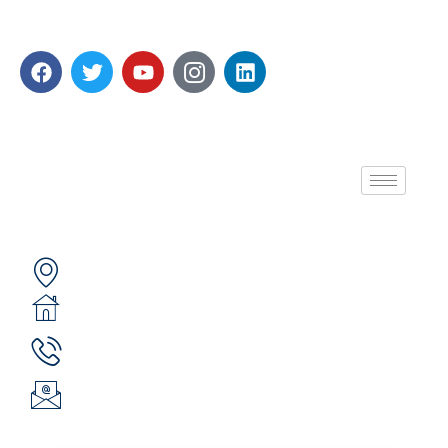
recherché de 5 000 PME en 05 ans avec 250 000
Emplois générés.
A propos de nous
Contactez-nous
Secteur 49 (ex. secteur 30), route de pô
05 BP 6439 Ouagadougou 05
(+226) 51 43 88 88
(+226) 25 30 88 92
infos@revie.social