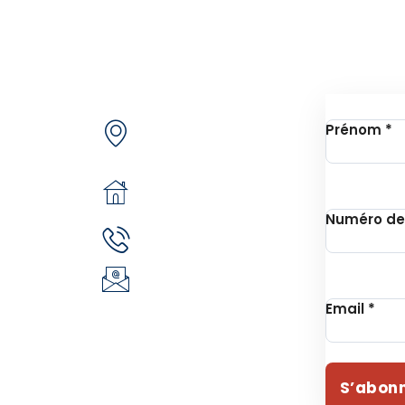
de nous
Contactez-nous
Inscrip
Secteur 49 (ex.
jets
Prénom
*
secteur 30), route de
e
pô
n
05 BP 6439
 Unithon
Ouagadougou 05
Numéro de
(+226) 51 43 88 88
EVIE
(+226) 25 30 88 92
ident
infos@revie.social
Email
*
S’abon