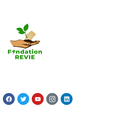
A propos 
Tous les pro
Nos axes d
contributio
A propos de
La Fondation REVIE accompagne
Soutenir la
avec un résultat recherché de 5 000
Fondation R
PME en 05 ans avec 250 000 Emplois
Mot du prés
générés.