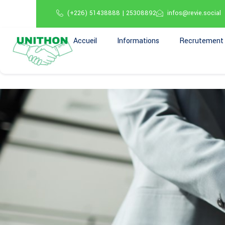
(+226) 51438888 | 25308892
infos@revie.social
Accueil
Informations
Recrutement