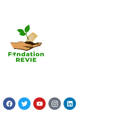
A propos 
Tous les pro
Nos axes d
contributio
A propos de
La Fondation REVIE accompagne
Soutenir la
avec un résultat recherché de 5 000
Fondation R
PME en 05 ans avec 250 000 Emplois
Mot du prés
générés.