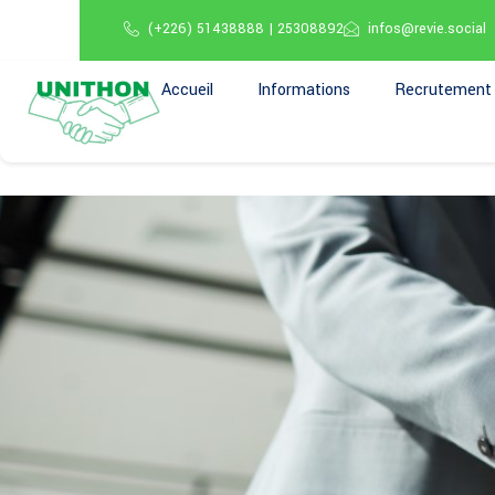
(+226) 51438888 | 25308892
infos@revie.social
Accueil
Informations
Recrutement