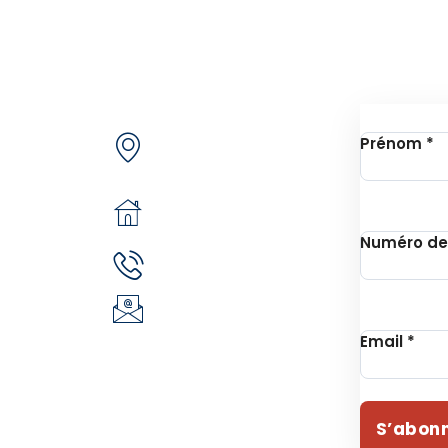
de nous
Contactez-nous
Inscrip
Secteur 49 (ex.
jets
Prénom
*
secteur 30), route de
e
pô
n
05 BP 6439
 Unithon
Ouagadougou 05
Numéro de
(+226) 51 43 88 88
EVIE
(+226) 25 30 88 92
ident
infos@revie.social
Email
*
S’abon