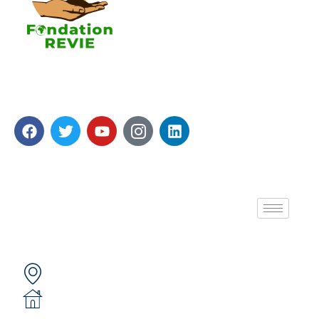
La Fondation REVIE accompagne avec un résultat
recherché de 5 000 PME en 05 ans avec 250 000
Emplois générés.
A propos de nous
Contactez-nous
Secteur 49 (ex. secteur 30), route de pô
05 BP 6439 Ouagadougou 05