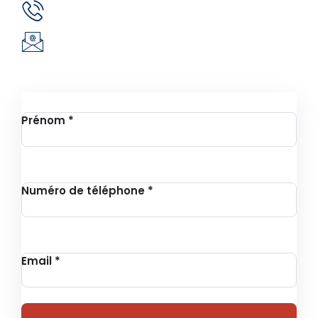
(+226) 51 43 88 88
(+226) 25 30 88 92
infos@revie.social
Inscription à la Newsletter
Prénom
*
Numéro de téléphone
*
Email
*