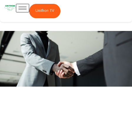
Unithon TV
Actionnariat