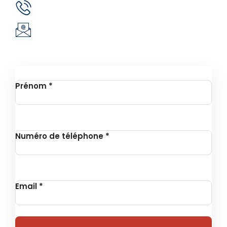
(+226) 51 43 88 88
(+226) 25 30 88 92
infos@revie.social
Inscription à la Newsletter
Prénom
*
Numéro de téléphone
*
Email
*