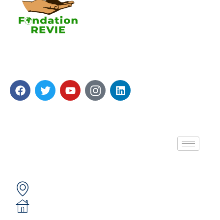
La Fondation REVIE accompagne avec un résultat
recherché de 5 000 PME en 05 ans avec 250 000
Emplois générés.
A propos de nous
Contactez-nous
Secteur 49 (ex. secteur 30), route de pô
05 BP 6439 Ouagadougou 05