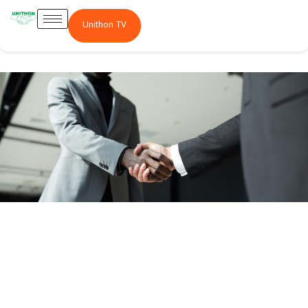
Unithon TV
Actionnariat