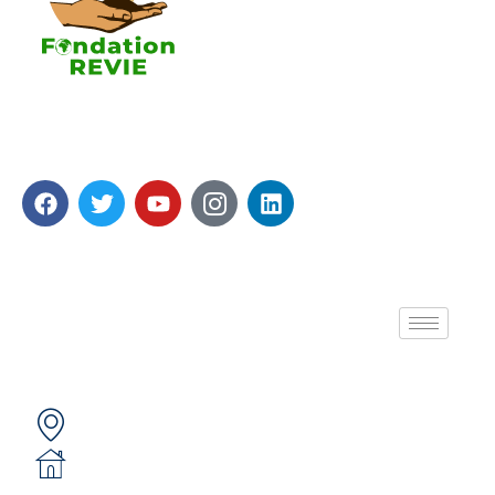
La Fondation REVIE accompagne avec un résultat
recherché de 5 000 PME en 05 ans avec 250 000
Emplois générés.
A propos de nous
Contactez-nous
Secteur 49 (ex. secteur 30), route de pô
05 BP 6439 Ouagadougou 05