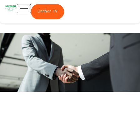
Unithon TV
Actionnariat