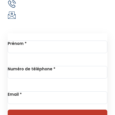
(+226) 51 43 88 88
(+226) 25 30 88 92
infos@revie.social
Inscription à la Newsletter
Prénom
*
Numéro de téléphone
*
Email
*