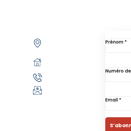
de nous
Contactez-nous
Inscrip
Secteur 49 (ex.
jets
Prénom
*
secteur 30), route de
e
pô
n
05 BP 6439
 Unithon
Ouagadougou 05
Numéro de
(+226) 51 43 88 88
EVIE
(+226) 25 30 88 92
ident
infos@revie.social
Email
*
S’abon