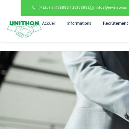
(+226) 51438888 | 25308892
infos@revie.social
Accueil
Informations
Recrutement