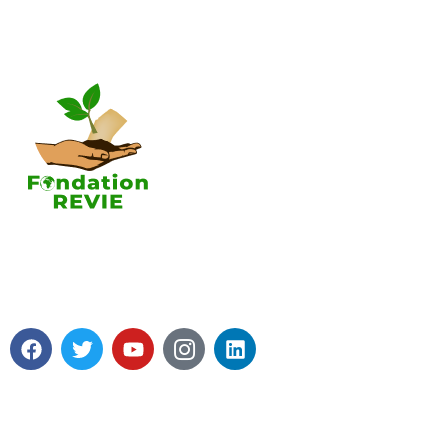
A propos 
Tous les pro
Nos axes d
contributio
A propos de
La Fondation REVIE accompagne
Soutenir la
avec un résultat recherché de 5 000
Fondation R
PME en 05 ans avec 250 000 Emplois
Mot du prés
générés.