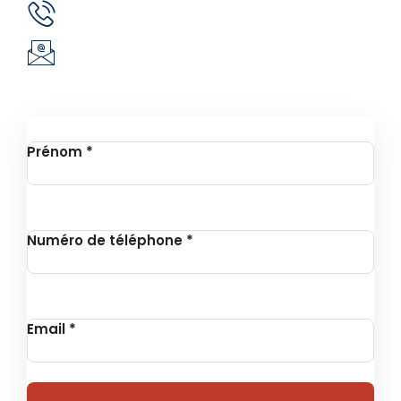
(+226) 51 43 88 88
(+226) 25 30 88 92
infos@revie.social
Inscription à la Newsletter
Prénom
*
Numéro de téléphone
*
Email
*