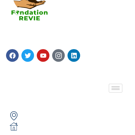
La Fondation REVIE accompagne avec un résultat
recherché de 5 000 PME en 05 ans avec 250 000
Emplois générés.
A propos de nous
Contactez-nous
Secteur 49 (ex. secteur 30), route de pô
05 BP 6439 Ouagadougou 05