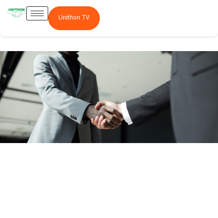
Unithon TV
Actionnariat