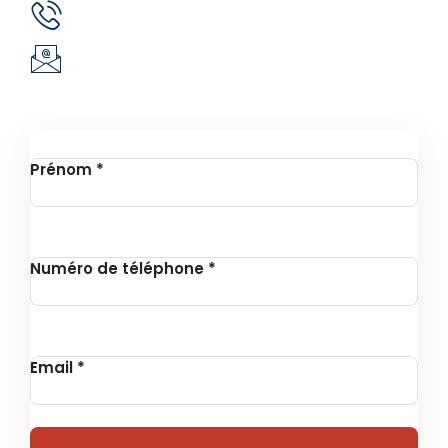
(+226) 51 43 88 88
(+226) 25 30 88 92
infos@revie.social
Inscription à la Newsletter
Prénom
*
Numéro de téléphone
*
Email
*