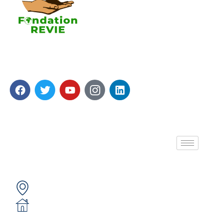
La Fondation REVIE accompagne avec un résultat
recherché de 5 000 PME en 05 ans avec 250 000
Emplois générés.
A propos de nous
Contactez-nous
Secteur 49 (ex. secteur 30), route de pô
05 BP 6439 Ouagadougou 05