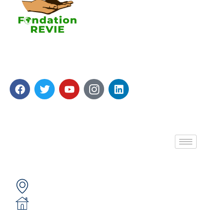
La Fondation REVIE accompagne avec un résultat
recherché de 5 000 PME en 05 ans avec 250 000
Emplois générés.
A propos de nous
Contactez-nous
Secteur 49 (ex. secteur 30), route de pô
05 BP 6439 Ouagadougou 05