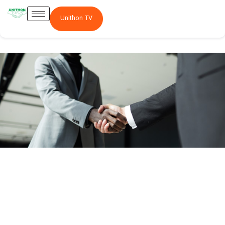
Unithon TV
Actionnariat