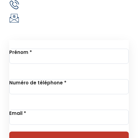
(+226) 51 43 88 88
(+226) 25 30 88 92
infos@revie.social
Inscription à la Newsletter
Prénom
*
Numéro de téléphone
*
Email
*