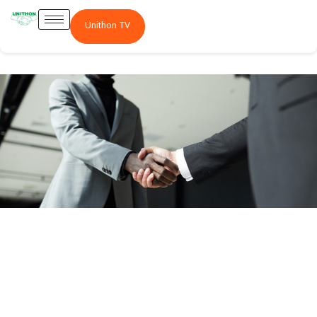
Unithon TV
Actionnariat