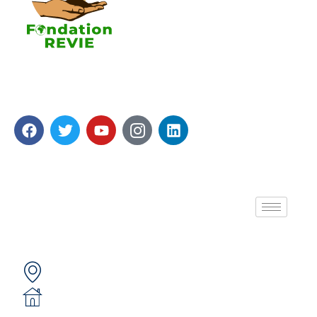
La Fondation REVIE accompagne avec un résultat
recherché de 5 000 PME en 05 ans avec 250 000
Emplois générés.
A propos de nous
Contactez-nous
Secteur 49 (ex. secteur 30), route de pô
05 BP 6439 Ouagadougou 05