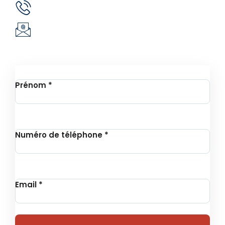
(+226) 51 43 88 88
(+226) 25 30 88 92
infos@revie.social
Inscription à la Newsletter
Prénom
*
Numéro de téléphone
*
Email
*