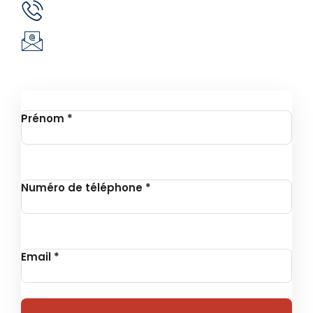
(+226) 51 43 88 88
(+226) 25 30 88 92
infos@revie.social
Inscription à la Newsletter
Prénom
*
Numéro de téléphone
*
Email
*