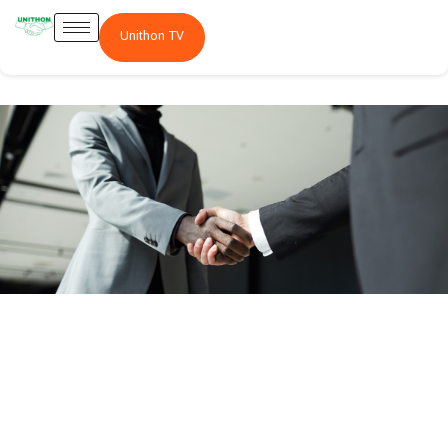
Unithon TV
Actionnariat