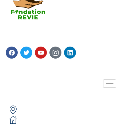
La Fondation REVIE accompagne avec un résultat
recherché de 5 000 PME en 05 ans avec 250 000
Emplois générés.
A propos de nous
Contactez-nous
Secteur 49 (ex. secteur 30), route de pô
05 BP 6439 Ouagadougou 05