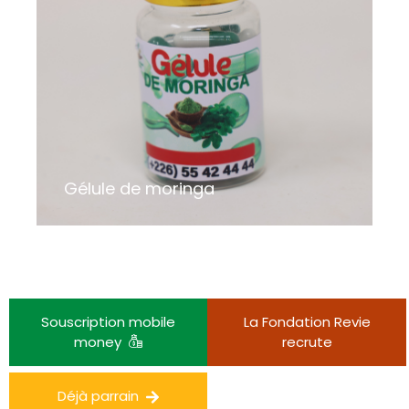
Gélule de moringa
Souscription mobile
La Fondation Revie
money
recrute
Déjà parrain