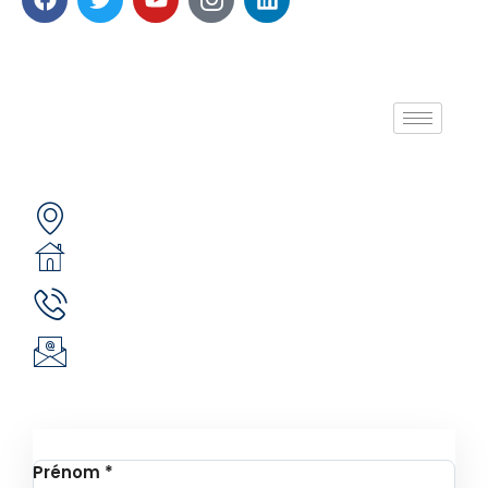
A propos de nous
Contactez-nous
Secteur 49 (ex. secteur 30), route de pô
05 BP 6439 Ouagadougou 05
(+226) 51 43 88 88
(+226) 25 30 88 92
infos@revie.social
Inscription à la Newsletter
Prénom
*