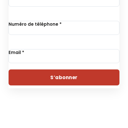
Numéro de téléphone
*
Email
*
S’abonner
© 2024 , UNITHON – Tous droits réservés | Conçu par
Fondation Revie