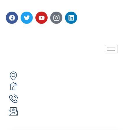
Emplois générés.
A propos de nous
Contactez-nous
Secteur 49 (ex. secteur 30), route de pô
05 BP 6439 Ouagadougou 05
(+226) 51 43 88 88
(+226) 25 30 88 92
infos@revie.social