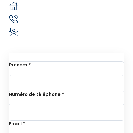
05 BP 6439 Ouagadougou 05
(+226) 51 43 88 88
(+226) 25 30 88 92
infos@revie.social
Inscription à la Newsletter
Prénom
*
Numéro de téléphone
*
Email
*