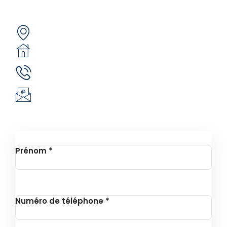
Contactez-nous
Secteur 49 (ex. secteur 30), route de pô
05 BP 6439 Ouagadougou 05
(+226) 51 43 88 88
(+226) 25 30 88 92
infos@revie.social
Inscription à la Newsletter
Prénom
*
Numéro de téléphone
*