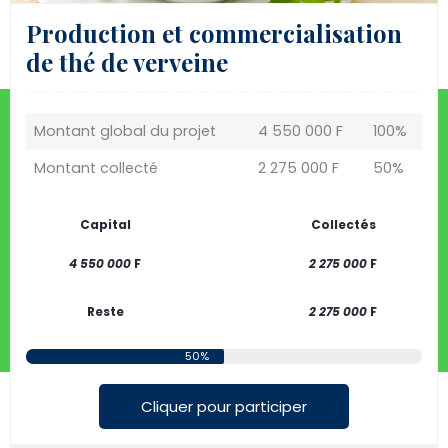
Production et commercialisation
de thé de verveine
Montant global du projet
4 550 000 F
100%
Montant collecté
2 275 000 F
50%
Capital
Collectés
4 550 000
F
2 275 000
F
Reste
2 275 000
F
50%
Cliquer pour participer