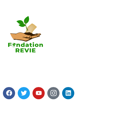
A propos 
Tous les pro
Nos axes d
contributio
A propos de
La Fondation REVIE accompagne
Soutenir la
avec un résultat recherché de 5 000
Fondation R
PME en 05 ans avec 250 000 Emplois
Mot du prés
générés.