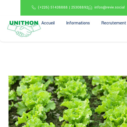
(+226) 51438888 | 25308892
infos@revie.social
Accueil
Informations
Recrutement