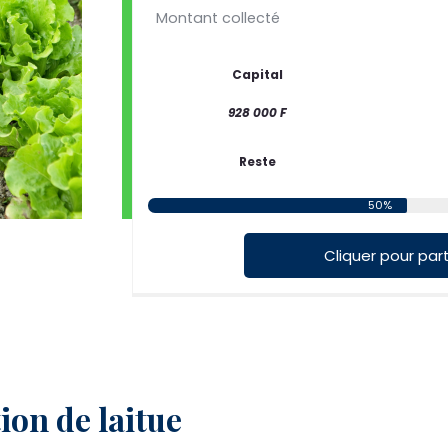
Montant collecté
Capital
928 000 F
Reste
50%
Cliquer pour part
ion de laitue