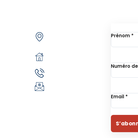
de nous
Contactez-nous
Inscrip
Secteur 49 (ex.
jets
Prénom
*
secteur 30), route de
e
pô
n
05 BP 6439
 Unithon
Ouagadougou 05
Numéro de
(+226) 51 43 88 88
EVIE
(+226) 25 30 88 92
ident
infos@revie.social
Email
*
S’abon