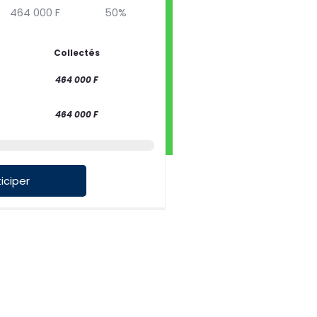
464 000 F
50%
Collectés
464 000 F
464 000 F
iciper