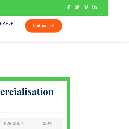
re APJP
Unithon TV
rcialisation
928 000 F
100%