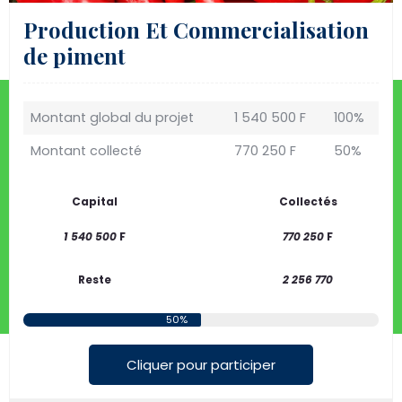
Production Et Commercialisation
de piment
Montant global du projet
1 540 500 F
100%
Montant collecté
770 250 F
50%
Capital
Collectés
1 540 500
F
770 250
F
Reste
2 256 770
50%
Cliquer pour participer