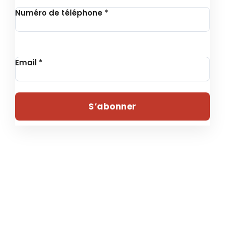
Numéro de téléphone
*
Email
*
S’abonner
© 2024 , UNITHON – Tous droits réservés | Conçu par
Fondation Revie