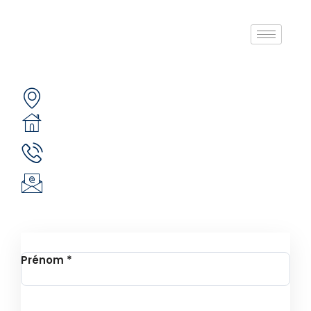
A propos de nous
Contactez-nous
Secteur 49 (ex. secteur 30), route de pô
05 BP 6439 Ouagadougou 05
(+226) 51 43 88 88
(+226) 25 30 88 92
infos@revie.social
Inscription à la Newsletter
Prénom
*