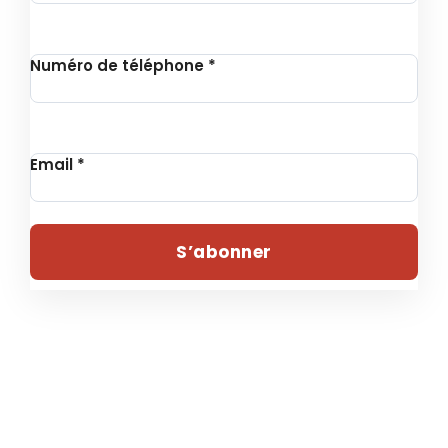
Numéro de téléphone
*
Email
*
S’abonner
© 2024 , UNITHON – Tous droits réservés | Conçu par
Fondation Revie