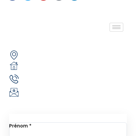
A propos de nous
Contactez-nous
Secteur 49 (ex. secteur 30), route de pô
05 BP 6439 Ouagadougou 05
(+226) 51 43 88 88
(+226) 25 30 88 92
infos@revie.social
Inscription à la Newsletter
Prénom
*